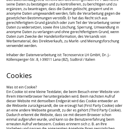
seine Daten zu bestätigen und zu kontrollieren, zu berichtigen und zu
ergänzen, zu beantragen, dass die Daten gelöscht, gesperrt und in
anonyme Daten umgewandelt werden, falls die Verarbeitung gegen die
gesetzlichen Bestimmungen verstößt. Er hat das Recht sich aus
gerechtfertigtem Grund gänzlich oder zum Teil der Verarbeitung seiner
Daten zu widersetzen, sowie ihre Löschung, Sperrung, Umwandlung in
anonyme Daten zu verlangen und ohne gerechtfertigtem Grund, wenn
Daten zum Zwecke der Handelsinformation, des Versands von
Werbematerial, des Direktverkaufs, zu Markt- und Meinungsforschung
verwendet werden.
Inhaber der Datenverarbeitung ist: Tecnoservice LH GmbH, Dr. J.-
Köllensperger-Str. 8, I-39011 Lana (BZ), Südtirol / Italien
Cookies
Was ist ein Cookie?
Ein Cookie ist eine kleine Textdatei, die beim Besuch einer Website von
Ihrem Internetbrowser heruntergeladen wird. Beim nächsten Aufruf
dieser Website mit demselben Endgerät wird das Cookie entweder an
die Webseite zurückgesandt, die sie erzeugt hat (First Party Cookie) oder
an eine andere Webseite gesandt, zu der es gehört (Third Party Cookie).
Dadurch erkennt die Website, dass sie mit diesem Browser schon
einmal aufgerufen wurde, und kann so die Benutzererfahrung beim
erneuten Aufruf verbessern. Cookies erinnern sich z. B. an Ihre
Vorlieben und passen die angezeigten Angebote Ihren persönlichen